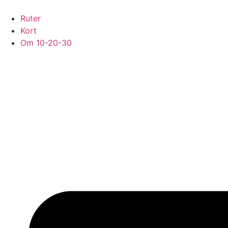
Videre
til
Ruter
indhold
Kort
Om 10-20-30