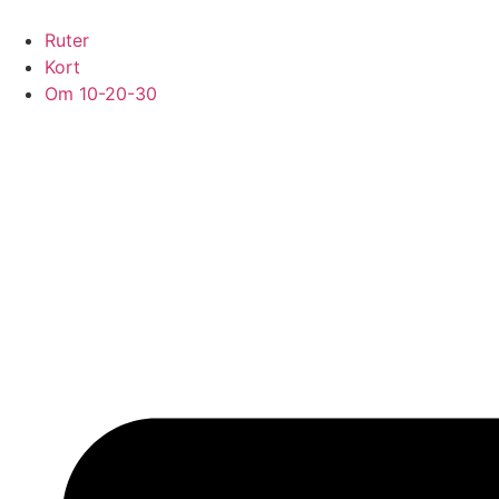
Videre
til
Ruter
indhold
Kort
Om 10-20-30