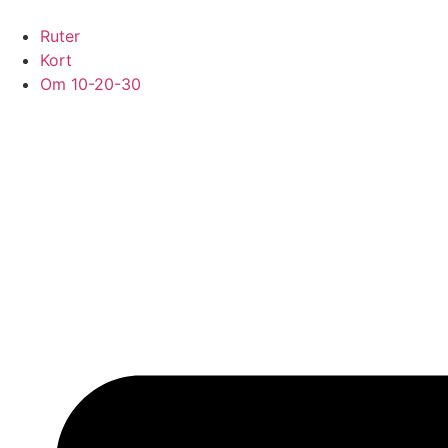
Videre
til
Ruter
indhold
Kort
Om 10-20-30